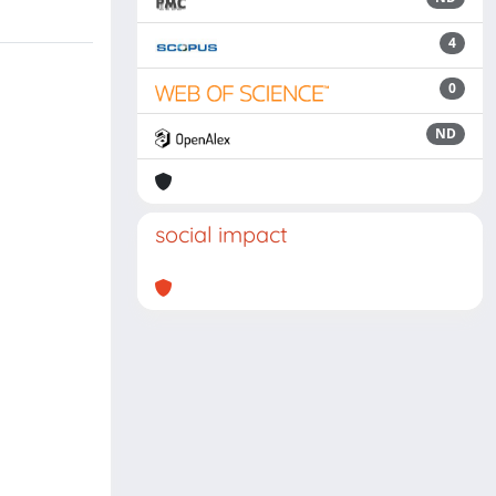
4
0
ND
social impact