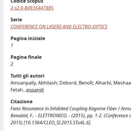
Codice Scopus
2-s2.0-84935447885
Serie
CONFERENCE ON LASERS AND ELECTRO-OPTICS
Pagina iniziale
1
Pagina finale
2
Tutti gli autori
Amsanpally, Abhilash; Debord, Benoît; Alharbi, Meshaal;
Fetah
...
espandi
Citazione
Fano Resonance in Inhibited Coupling Kagome Fiber / Amsanpal
Benabid, F.. - ELETTRONICO. - (2015), pp. 1-2. (Conference
2015) [10.1364/CLEO_SI.2015.STu4L.6].