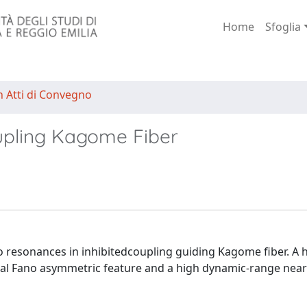
Home
Sfoglia
n Atti di Convegno
upling Kagome Fiber
o resonances in inhibitedcoupling guiding Kagome fiber. A 
cal Fano asymmetric feature and a high dynamic-range near-