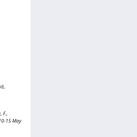
id,
 F.,
 10-15 May