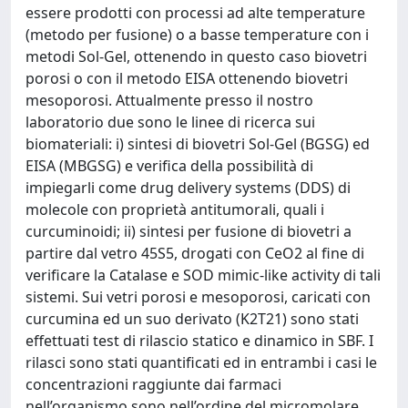
essere prodotti con processi ad alte temperature
(metodo per fusione) o a basse temperature con i
metodi Sol-Gel, ottenendo in questo caso biovetri
porosi o con il metodo EISA ottenendo biovetri
mesoporosi. Attualmente presso il nostro
laboratorio due sono le linee di ricerca sui
biomateriali: i) sintesi di biovetri Sol-Gel (BGSG) ed
EISA (MBGSG) e verifica della possibilità di
impiegarli come drug delivery systems (DDS) di
molecole con proprietà antitumorali, quali i
curcuminoidi; ii) sintesi per fusione di biovetri a
partire dal vetro 45S5, drogati con CeO2 al fine di
verificare la Catalase e SOD mimic-like activity di tali
sistemi. Sui vetri porosi e mesoporosi, caricati con
curcumina ed un suo derivato (K2T21) sono stati
effettuati test di rilascio statico e dinamico in SBF. I
rilasci sono stati quantificati ed in entrambi i casi le
concentrazioni raggiunte dai farmaci
nell’organismo sono nell’ordine del micromolare,