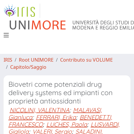
IRIS
Root UNIMORE
Contributo su VOLUME
Capitolo/Saggio
Biovetri come potenziali drug
delivery systems ed impianti con
proprietà antiossidanti
NICOLINI, VALENTINA
;
MALAVASI,
Gianluca
;
FERRARI, Erika
;
BENEDETTI,
FRANCESCO
;
LUCHES, Paola
;
LUSVARDI,
Gigliola
;
VALERI, Sergio
;
SALADINI,