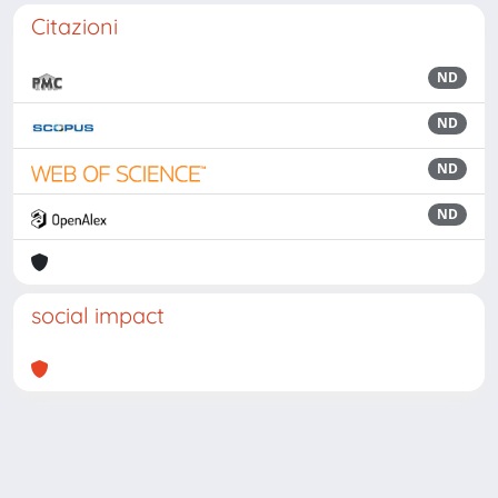
Citazioni
ND
ND
ND
ND
social impact