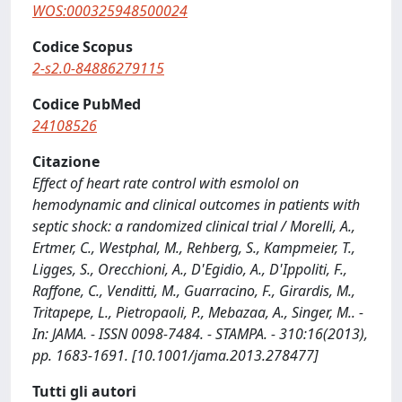
WOS:000325948500024
Codice Scopus
2-s2.0-84886279115
Codice PubMed
24108526
Citazione
Effect of heart rate control with esmolol on
hemodynamic and clinical outcomes in patients with
septic shock: a randomized clinical trial / Morelli, A.,
Ertmer, C., Westphal, M., Rehberg, S., Kampmeier, T.,
Ligges, S., Orecchioni, A., D'Egidio, A., D'Ippoliti, F.,
Raffone, C., Venditti, M., Guarracino, F., Girardis, M.,
Tritapepe, L., Pietropaoli, P., Mebazaa, A., Singer, M.. -
In: JAMA. - ISSN 0098-7484. - STAMPA. - 310:16(2013),
pp. 1683-1691. [10.1001/jama.2013.278477]
Tutti gli autori