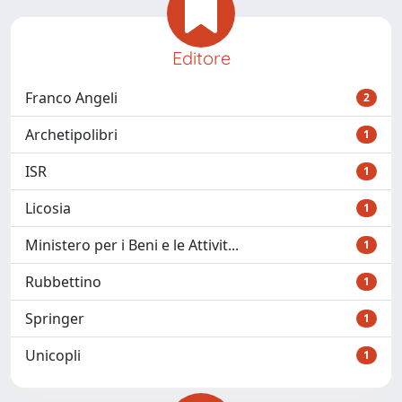
Editore
Franco Angeli
2
Archetipolibri
1
ISR
1
Licosia
1
Ministero per i Beni e le Attivit...
1
Rubbettino
1
Springer
1
Unicopli
1