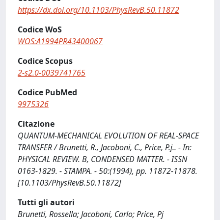
https://dx.doi.org/10.1103/PhysRevB.50.11872
Codice WoS
WOS:A1994PR43400067
Codice Scopus
2-s2.0-0039741765
Codice PubMed
9975326
Citazione
QUANTUM-MECHANICAL EVOLUTION OF REAL-SPACE
TRANSFER / Brunetti, R., Jacoboni, C., Price, P.j.. - In:
PHYSICAL REVIEW. B, CONDENSED MATTER. - ISSN
0163-1829. - STAMPA. - 50:(1994), pp. 11872-11878.
[10.1103/PhysRevB.50.11872]
Tutti gli autori
Brunetti, Rossella; Jacoboni, Carlo; Price, Pj