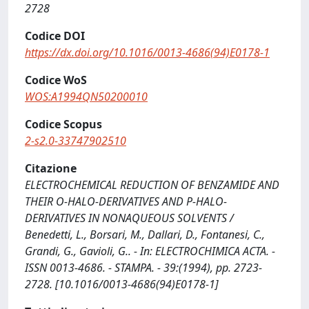
2728
Codice DOI
https://dx.doi.org/10.1016/0013-4686(94)E0178-1
Codice WoS
WOS:A1994QN50200010
Codice Scopus
2-s2.0-33747902510
Citazione
ELECTROCHEMICAL REDUCTION OF BENZAMIDE AND
THEIR O-HALO-DERIVATIVES AND P-HALO-
DERIVATIVES IN NONAQUEOUS SOLVENTS /
Benedetti, L., Borsari, M., Dallari, D., Fontanesi, C.,
Grandi, G., Gavioli, G.. - In: ELECTROCHIMICA ACTA. -
ISSN 0013-4686. - STAMPA. - 39:(1994), pp. 2723-
2728. [10.1016/0013-4686(94)E0178-1]