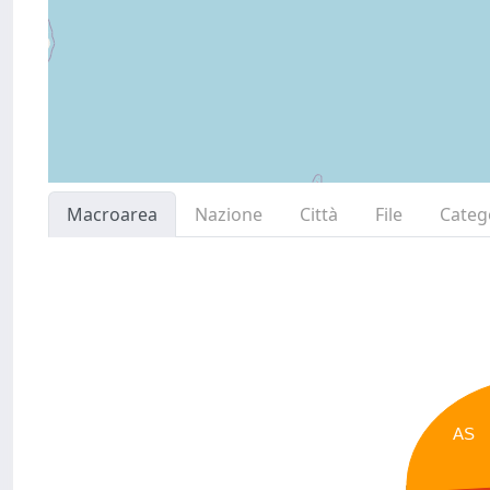
Macroarea
Nazione
Città
File
Categ
AS