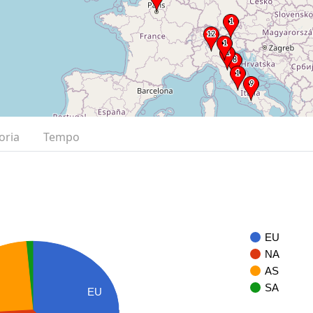
oria
Tempo
EU
NA
AS
SA
EU