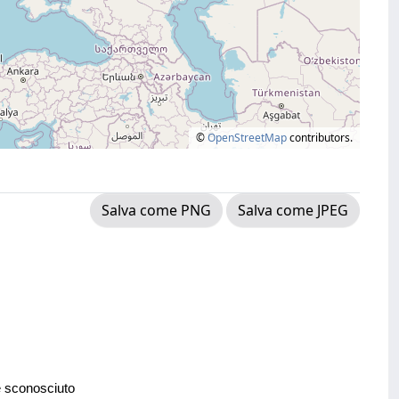
©
OpenStreetMap
contributors.
Salva come PNG
Salva come JPEG
e sconosciuto