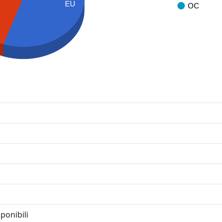
EU
OC
ponibili