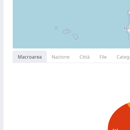
Macroarea
Nazione
Città
File
Categ