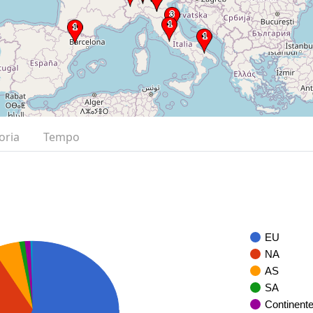
oria
Tempo
EU
NA
AS
SA
Continent