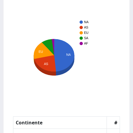
NA
AS
EU
SA
AF
EU
NA
AS
Continente
#