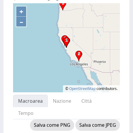
+
–
©
OpenStreetMap
contributors.
Macroarea
Nazione
Città
Tempo
Salva come PNG
Salva come JPEG