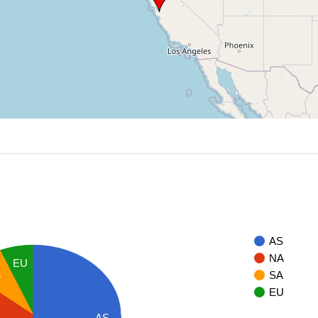
AS
NA
EU
A
SA
EU
AS