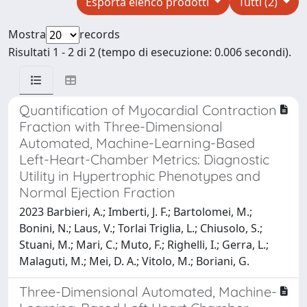
Esporta elenco prodotti
Tutti (2)
Mostra
records
Risultati 1 - 2 di 2 (tempo di esecuzione: 0.006 secondi).
Quantification of Myocardial Contraction
Fraction with Three-Dimensional
Automated, Machine-Learning-Based
Left-Heart-Chamber Metrics: Diagnostic
Utility in Hypertrophic Phenotypes and
Normal Ejection Fraction
2023 Barbieri, A.; Imberti, J. F.; Bartolomei, M.;
Bonini, N.; Laus, V.; Torlai Triglia, L.; Chiusolo, S.;
Stuani, M.; Mari, C.; Muto, F.; Righelli, I.; Gerra, L.;
Malaguti, M.; Mei, D. A.; Vitolo, M.; Boriani, G.
Three-Dimensional Automated, Machine-