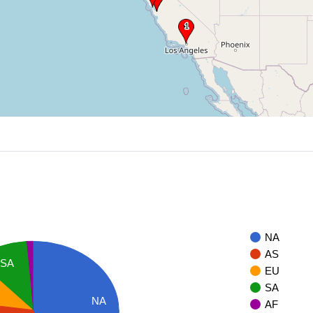
NA
AS
SA
EU
SA
NA
AF