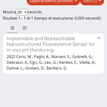
Esporta elenco prodotti
Tutti (1)
Mostra
records
Risultati 1 - 1 di 1 (tempo di esecuzione: 0.003 secondi).
Implantable and Bioresorbable
Nanostructured Fluorescence Sensor for
In vivo pH Monitoring
2022 Corsi, M.; Paghi, A.; Mariani, S.; Golinelli, G.;
Debrassi, A.; Egri, G.; Leo, G.; Vandini, E.; Vilella, A.;
Dahne, L.; Giuliani, D.; Barillaro, G.