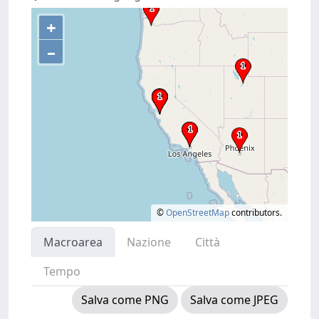
+
–
©
OpenStreetMap
contributors.
Macroarea
Nazione
Città
Tempo
Salva come PNG
Salva come JPEG