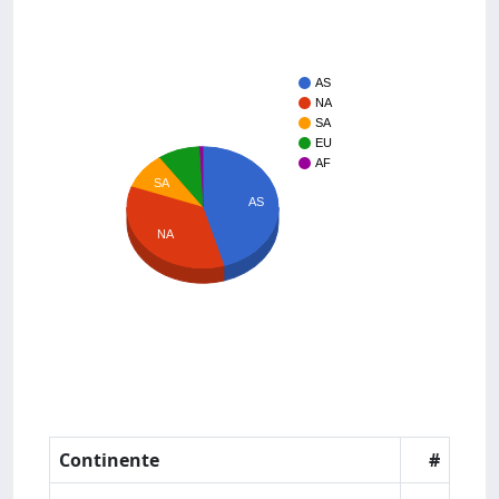
AS
NA
SA
EU
AF
SA
AS
NA
Continente
#