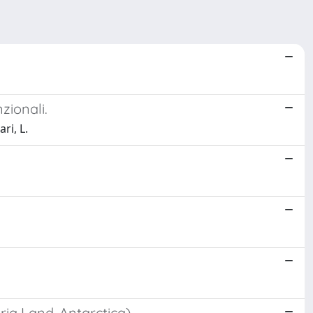
zionali.
ri, L.
ria Land-Antarctica)