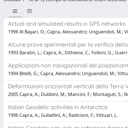
Actual and simulated results in GPS networks
1996 Al Bayari, O.; Capra, Alessandro; Unguendoli, M.; Vit
Alcune prove sperimentali per la verifica dell
1993 Baratin, L.; Capra, A.; Dithiene, C.; Folloni, G.; Guerr
Applicazioni non navigazionali del posiziona
1994 Bitelli, G.; Capra, Alessandro; Unguendoli, M.; Vittua
Deformazioni orizzontali verticali della Terra V
2005 Capra, A.; Dubbini, M.; Mancini, F.; Montaguti, S.; Ne
Italian Geodetic activities in Antarctica
1996 Capra, A.; Gubellini, A.; Radicioni, F.; Vittuari, L.
Italian Geodetic network as reference frame 