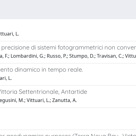
tuari, L.
a precisione di sistemi fotogrammetrici non conven
a, F.; Lombardini, G.; Russo, P.; Stumpo, D.; Travisan, C.; Vittua
mento dinamico in tempo reale.
ri, L.
ittoria Settentrionale, Antartide
gusini, M.; Vittuari, L.; Zanutta, A.
for geodynamics purposes (Terra Nova Bay- Victo