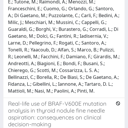
E.; Tutone, M.; Raimondi, A.; Menozzi, M.;
Franceschini, E.; Cuomo, G.; Orlando, G.; Santoro,
A.; Di Gaetano, M.; Puzzolante, C.; Carli, F.; Bedini, A.;
Milic, J.; Meschiari, M.; Mussini, C.; Cappelli, G.;
Guaraldi, G.; Borghi, V.; Burastero, G.; Corradi, L.; Di
Gaetano, M.; Dolci, G.; Fantini, R.; Iadisernia, V.;
Larne, D.; Pellegrino, F.; Rogati, C.; Santoro, A.;
Tonelli, R.; Yaacoub, D.; Alfan, S.; Marco, B.; Pulizzi,
R.; Leonelli, M.; Facchini, F.; Damiano, F.; Girardis, M.;
Andreotti, A.; Biagioni, E.; Bondi, F.; Busani, S.;
Chierego, G.; Scotti, M.; Cossarizza, L. S. A.;
Bellinazzi, C.; Borella, R.; De Biasi, S.; De Gaetano, A.;
Fidanza, L.; Gibellini, L.; Iannone, A.; Tartaro, D. L.;
Mattioli, M.; Nasi, M.; Paolini, A.; Pinti, M.
Real-life use of BRAF-V600E mutation
analysis in thyroid nodule fine needle
aspiration: consequences on clinical
decision-making