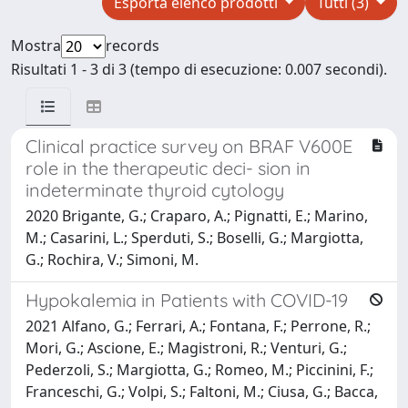
Esporta elenco prodotti
Tutti (3)
Mostra
records
Risultati 1 - 3 di 3 (tempo di esecuzione: 0.007 secondi).
Clinical practice survey on BRAF V600E
role in the therapeutic deci- sion in
indeterminate thyroid cytology
2020 Brigante, G.; Craparo, A.; Pignatti, E.; Marino,
M.; Casarini, L.; Sperduti, S.; Boselli, G.; Margiotta,
G.; Rochira, V.; Simoni, M.
Hypokalemia in Patients with COVID-19
2021 Alfano, G.; Ferrari, A.; Fontana, F.; Perrone, R.;
Mori, G.; Ascione, E.; Magistroni, R.; Venturi, G.;
Pederzoli, S.; Margiotta, G.; Romeo, M.; Piccinini, F.;
Franceschi, G.; Volpi, S.; Faltoni, M.; Ciusa, G.; Bacca,