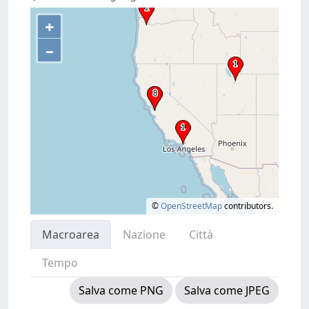
+
–
©
OpenStreetMap
contributors.
Macroarea
Nazione
Città
Tempo
Salva come PNG
Salva come JPEG