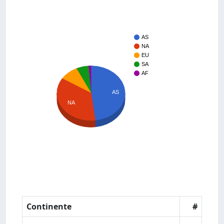
AS
NA
EU
SA
AF
AS
NA
Continente
#