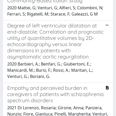
Community-Based Italian Study
2020 Mattei, G; Venturi, G; Alfieri, S; Colombini, N;
Ferrari, S; Rigatelli, M; Starace, F; Galeazzi, G M
Degree of left ventricular dilatation at
end-diastole: Correlation and prognostic
utility of quantitative volumes by 2D-
echocardiography versus linear
dimensions in patients with
asymptomatic aortic regurgitation
2020 Barbieri, A.; Benfari, G.; Giubertoni, E.;
Manicardi, M.; Bursi, F.; Rossi, A.; Maritan, L.;
Venturi, G.; Boriani, G.
Empathy and perceived burden in
caregivers of patients with schizophrenia
spectrum disorders
2021 Di Lorenzo, Rosaria; Girone, Anna; Panzera,
Nunzio; Fiore, Gianluca; Pinelli, Margherita; Venturi,