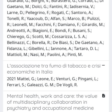
Guaraldi, G.; Borghi, V.; Burastero, G.; Corradi, L.; Di
Gaetano, M.; Dolci, G.; Fantini, R.; Iadisernia, V.;
Larne, D.; Pellegrino, F.; Rogati, C.; Santoro, A.;
Tonelli, R.; Yaacoub, D.; Alfan, S.; Marco, B.; Pulizzi,
R.; Leonelli, M.; Facchini, F.; Damiano, F.; Girardis, M.;
Andreotti, A.; Biagioni, E.; Bondi, F.; Busani, S.;
Chierego, G.; Scotti, M.; Cossarizza, L. S. A.;
Bellinazzi, C.; Borella, R.; De Biasi, S.; De Gaetano, A.;
Fidanza, L.; Gibellini, L.; Iannone, A.; Tartaro, D. L.;
Mattioli, M.; Nasi, M.; Paolini, A.; Pinti, M.
L'associazione tra fumo di tabacco e crisi
economiche in Italia
2021 Mattei, G.; Leone, E.; Venturi, G.; Pingani, L.;
Ferrari, S.; Galeazzi, G. M.; De Vogli, R.
Mental health, work and care: the value
of multidisciplinary collaboration in
psychiatry and occupational medicine