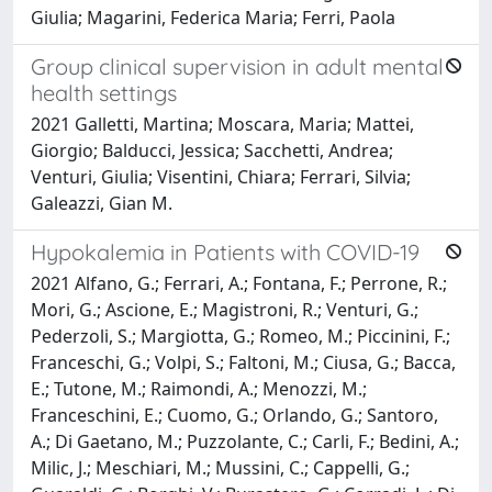
Giulia; Magarini, Federica Maria; Ferri, Paola
Group clinical supervision in adult mental
health settings
2021 Galletti, Martina; Moscara, Maria; Mattei,
Giorgio; Balducci, Jessica; Sacchetti, Andrea;
Venturi, Giulia; Visentini, Chiara; Ferrari, Silvia;
Galeazzi, Gian M.
Hypokalemia in Patients with COVID-19
2021 Alfano, G.; Ferrari, A.; Fontana, F.; Perrone, R.;
Mori, G.; Ascione, E.; Magistroni, R.; Venturi, G.;
Pederzoli, S.; Margiotta, G.; Romeo, M.; Piccinini, F.;
Franceschi, G.; Volpi, S.; Faltoni, M.; Ciusa, G.; Bacca,
E.; Tutone, M.; Raimondi, A.; Menozzi, M.;
Franceschini, E.; Cuomo, G.; Orlando, G.; Santoro,
A.; Di Gaetano, M.; Puzzolante, C.; Carli, F.; Bedini, A.;
Milic, J.; Meschiari, M.; Mussini, C.; Cappelli, G.;