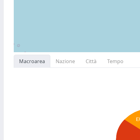
Macroarea
Nazione
Città
Tempo
E