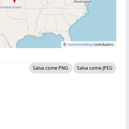
©
OpenStreetMap
contributors.
Salva come PNG
Salva come JPEG