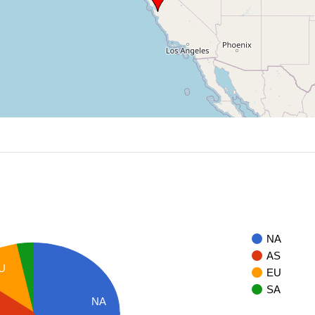
NA
AS
U
EU
SA
NA