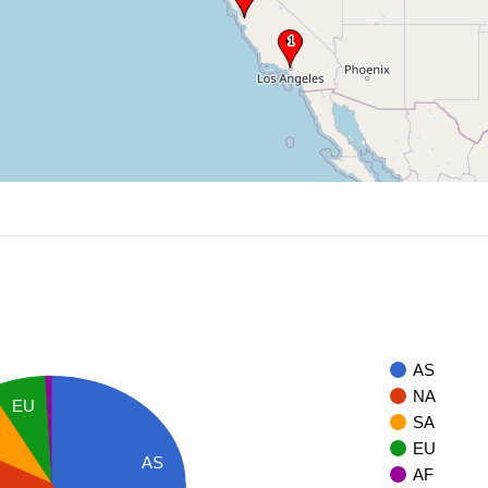
AS
NA
EU
SA
EU
AS
AF