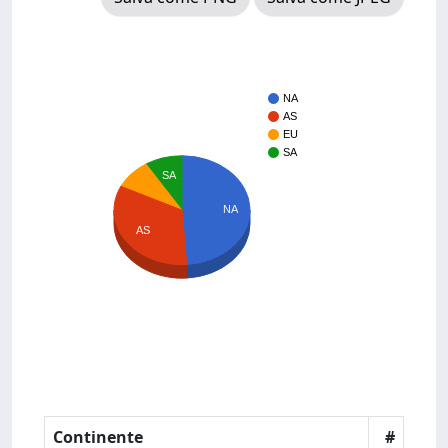
NA
AS
EU
SA
SA
NA
AS
Continente
#