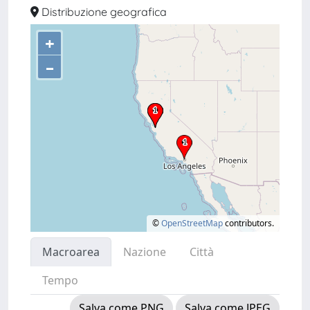
Distribuzione geografica
+
–
©
OpenStreetMap
contributors.
Macroarea
Nazione
Città
Tempo
Salva come PNG
Salva come JPEG