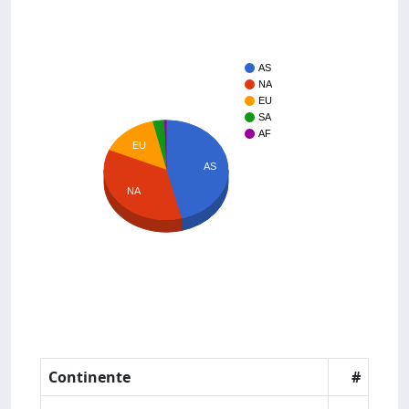
AS
NA
EU
SA
AF
EU
AS
NA
Continente
#