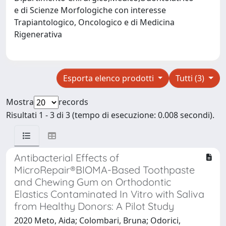
e di Scienze Morfologiche con interesse
Trapiantologico, Oncologico e di Medicina
Rigenerativa
Esporta elenco prodotti
Tutti (3)
Mostra
records
Risultati 1 - 3 di 3 (tempo di esecuzione: 0.008 secondi).
Antibacterial Effects of
MicroRepair®BIOMA-Based Toothpaste
and Chewing Gum on Orthodontic
Elastics Contaminated In Vitro with Saliva
from Healthy Donors: A Pilot Study
2020 Meto, Aida; Colombari, Bruna; Odorici,