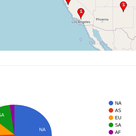
NA
AS
SA
EU
SA
NA
AF