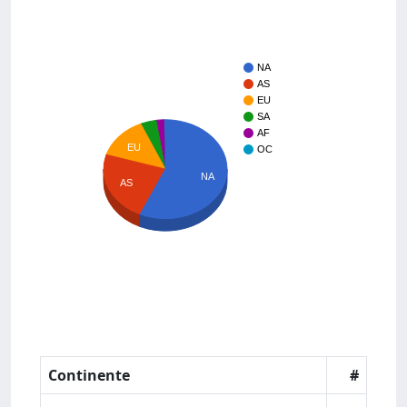
NA
AS
EU
SA
AF
EU
OC
NA
AS
Continente
#