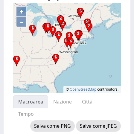
+
–
©
OpenStreetMap
contributors.
Macroarea
Nazione
Città
Tempo
Salva come PNG
Salva come JPEG