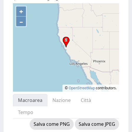
+
–
©
OpenStreetMap
contributors.
Macroarea
Nazione
Città
Tempo
Salva come PNG
Salva come JPEG