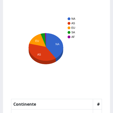
NA
AS
EU
SA
AF
EU
NA
AS
Continente
#