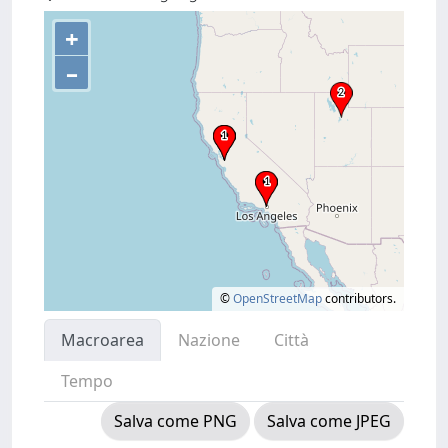
+
–
©
OpenStreetMap
contributors.
Macroarea
Nazione
Città
Tempo
Salva come PNG
Salva come JPEG