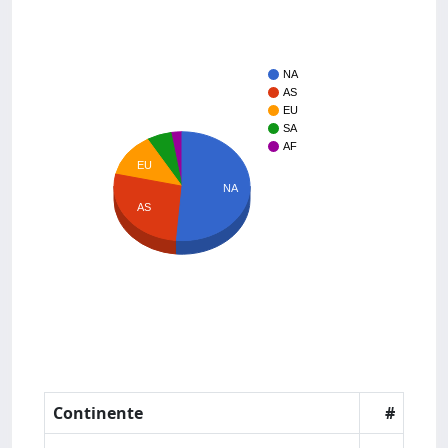
NA
AS
EU
SA
AF
EU
NA
AS
Continente
#