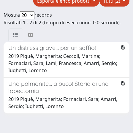
Esporta elenco prodotti
Tutti (2)
Mostra
records
Risultati 1 - 2 di 2 (tempo di esecuzione: 0.0 secondi).
Un distress grave… per un soffio!
2019 Piquè, Margherita; Ceccoli, Martina;
Fornaciari, Sara; Lami, Francesca; Amarri, Sergio;
Iughetti, Lorenzo
Una polmonite… a buco! Storia di una
lobectomia
2019 Piquè, Margherita; Fornaciari, Sara; Amarri,
Sergio; Iughetti, Lorenzo