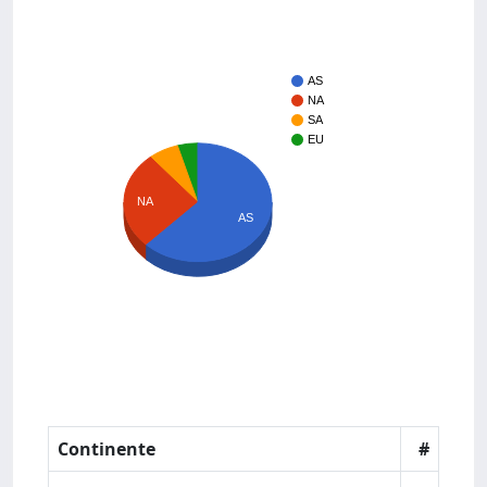
AS
NA
SA
EU
NA
AS
Continente
#