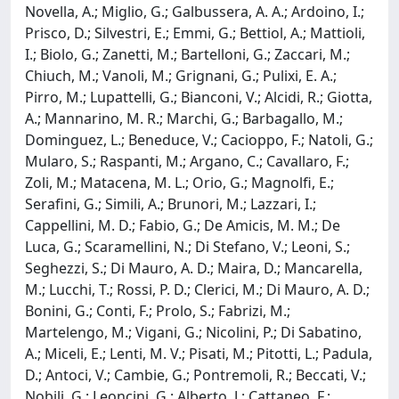
Novella, A.; Miglio, G.; Galbussera, A. A.; Ardoino, I.;
Prisco, D.; Silvestri, E.; Emmi, G.; Bettiol, A.; Mattioli,
I.; Biolo, G.; Zanetti, M.; Bartelloni, G.; Zaccari, M.;
Chiuch, M.; Vanoli, M.; Grignani, G.; Pulixi, E. A.;
Pirro, M.; Lupattelli, G.; Bianconi, V.; Alcidi, R.; Giotta,
A.; Mannarino, M. R.; Marchi, G.; Barbagallo, M.;
Dominguez, L.; Beneduce, V.; Cacioppo, F.; Natoli, G.;
Mularo, S.; Raspanti, M.; Argano, C.; Cavallaro, F.;
Zoli, M.; Matacena, M. L.; Orio, G.; Magnolfi, E.;
Serafini, G.; Simili, A.; Brunori, M.; Lazzari, I.;
Cappellini, M. D.; Fabio, G.; De Amicis, M. M.; De
Luca, G.; Scaramellini, N.; Di Stefano, V.; Leoni, S.;
Seghezzi, S.; Di Mauro, A. D.; Maira, D.; Mancarella,
M.; Lucchi, T.; Rossi, P. D.; Clerici, M.; Di Mauro, A. D.;
Bonini, G.; Conti, F.; Prolo, S.; Fabrizi, M.;
Martelengo, M.; Vigani, G.; Nicolini, P.; Di Sabatino,
A.; Miceli, E.; Lenti, M. V.; Pisati, M.; Pitotti, L.; Padula,
D.; Antoci, V.; Cambie, G.; Pontremoli, R.; Beccati, V.;
Nobili, G.; Leoncini, G.; Alberto, J.; Cattaneo, F.;