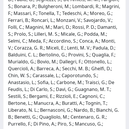
S.; Bonara, P.; Bulgheroni, M.; Lombardi, R.; Magrini,
F.; Massari, F.; Tonella, T.; Tedeschi, A.; Moreo, G.;
Ferrari, B.; Roncari, L.; Monzani, V.; Savojardo, V.;
Folli, C.; Magnini, M.; Mari, D.; Rossi, P. D.; Damanti,
S.; Prolo, S.; Lilleri, M. S.; Micale, G.; Podda, M.;
Selmi, C.; Meda, F.; Accordino, S.; Conca, A.; Monti,
V.; Corazza, G. R.; Miceli, E.; Lenti, M. V.; Padula, D.;
Balduini, C. L.; Bertolino, G.; Provini, S.; Quaglia, F.;
Murialdo, G.; Bovio, M.; Dallegri, F.; Ottonello, L.;
Quercioli, A.; Barreca, A.; Secchi, M. B.; Ghelfi, D.;
Chin, W. S.; Carassale, L.; Caporotundo, S.;
Anastasio, L.; Sofia, L.; Carbone, M.; Traisci, G.; De
Feudis, L.; Di Carlo, S.; Davi, G.; Guagnano, M. T.;
Sestili, S.; Bergami, E.; Rizzioli, E.; Cagnoni, C.;
Bertone, L.; Manucra, A.; Buratti, A.; Tognin, T.;
Liberato, N. L.; Bernasconi, G.; Nardo, B.; Bianchi, G.
B.; Benetti, G.; Quagliolo, M.; Centenaro, G. R.;
Purrello, F.; Di Pino, A.; Piro, S.; Mancuso, G.;