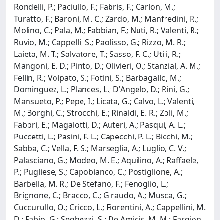
Rondelli, P.; Paciullo, F.; Fabris, F.; Carlon, M.;
Turatto, F.; Baroni, M. C.; Zardo, M.; Manfredini, R.;
Molino, C.; Pala, M.; Fabbian, F.; Nuti, R.; Valenti, R.;
Ruvio, M.; Cappelli, S.; Paolisso, G.; Rizzo, M. R.;
Laieta, M. T.; Salvatore, T.; Sasso, F. C.; Utili, R.;
Mangoni, E. D.; Pinto, D.; Olivieri, O.; Stanzial, A. M.;
Fellin, R.; Volpato, S.; Fotini, S.; Barbagallo, M.;
Dominguez, L.; Plances, L.; D'Angelo, D.; Rini, G.;
Mansueto, P.; Pepe, I.; Licata, G.; Calvo, L.; Valenti,
M.; Borghi, C.; Strocchi, E.; Rinaldi, E. R.; Zoli, M.;
Fabbri, E.; Magalotti, D.; Auteri, A.; Pasqui, A. L.;
Puccetti, L.; Pasini, F. L.; Capecchi, P. L.; Bicchi, M.;
Sabba, C.; Vella, F. S.; Marseglia, A.; Luglio, C. V.;
Palasciano, G.; Modeo, M. E.; Aquilino, A.; Raffaele,
P.; Pugliese, S.; Capobianco, C.; Postiglione, A.;
Barbella, M. R.; De Stefano, F.; Fenoglio, L.;
Brignone, C.; Bracco, C.; Giraudo, A.; Musca, G.;
Cuccurullo, O.; Cricco, L.; Fiorentini, A.; Cappellini, M.
D.; Fabio, G.; Seghezzi, S.; De Amicis, M. M.; Fargion,