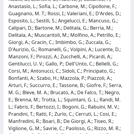
Anastasio, L.; Sofia, L.; Carbone, M.; Cipollone, F.;
Guagnano, M. T.; Rossi, I.; Valeriani, E.; D'Ardes, D.;
Esposito, L.; Sestili, S.; Angelucci, E.; Mancuso, G.;
Calipari, D.; Bartone, M.; Delitala, G.; Berria, M.;
Delitala, A.; Muscaritoli, M.; Molfino, A.; Petrillo, E.;
Giorgi, A.; Gracin, C.; Imbimbo, G.; Zuccala, G.;
D'Aurizio, G.; Romanelli, G.; Volpini, A.; Lucente, D.;
Manzoni, F.; Pirozzi, A.; Zucchelli, A.; Picardi, A.;
Gentilucci, U. V.; Gallo, P.; Dell'Unto, C.; Bellelli, G.;
Corsi, M.; Antonucci, C.; Sidoli, C.; Principato, G.;
Bonfanti, A.; Szabo, H.; Mazzola, P.; Piazzoli, A.;
Arturi, F.; Succurro, E.; Tassone, B.; Giofre, F.; Serra,
M. G.; Bleve, M. A.; Brucato, A.; De Falco, T.; Negro,
E.; Brenna, M.; Trotta, L.; Squintani, G. L.; Randi, M.
L.; Fabris, F.; Bertozzi, I.; Bogoni, G.; Rabuini, M. V.;
Prandini, T.; Ratti, F.; Zurlo, C.; Cerruti, L.; Cosi, E.;
Manfredini, R.; Boari, B.; De Giorgi, A.; Tiseo, R.;
Viglione, G. M.; Savrie, C.; Paolisso, G.; Rizzo, M. R.;