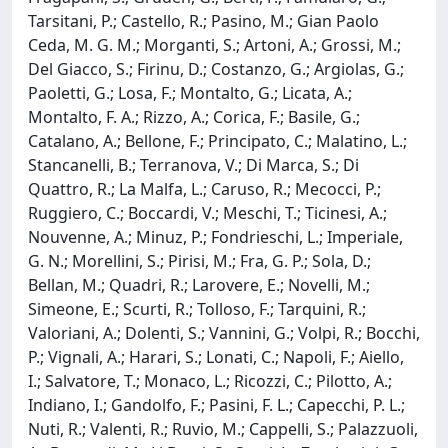
Tarsitani, P.; Castello, R.; Pasino, M.; Gian Paolo
Ceda, M. G. M.; Morganti, S.; Artoni, A.; Grossi, M.;
Del Giacco, S.; Firinu, D.; Costanzo, G.; Argiolas, G.;
Paoletti, G.; Losa, F.; Montalto, G.; Licata, A.;
Montalto, F. A.; Rizzo, A.; Corica, F.; Basile, G.;
Catalano, A.; Bellone, F.; Principato, C.; Malatino, L.;
Stancanelli, B.; Terranova, V.; Di Marca, S.; Di
Quattro, R.; La Malfa, L.; Caruso, R.; Mecocci, P.;
Ruggiero, C.; Boccardi, V.; Meschi, T.; Ticinesi, A.;
Nouvenne, A.; Minuz, P.; Fondrieschi, L.; Imperiale,
G. N.; Morellini, S.; Pirisi, M.; Fra, G. P.; Sola, D.;
Bellan, M.; Quadri, R.; Larovere, E.; Novelli, M.;
Simeone, E.; Scurti, R.; Tolloso, F.; Tarquini, R.;
Valoriani, A.; Dolenti, S.; Vannini, G.; Volpi, R.; Bocchi,
P.; Vignali, A.; Harari, S.; Lonati, C.; Napoli, F.; Aiello,
I.; Salvatore, T.; Monaco, L.; Ricozzi, C.; Pilotto, A.;
Indiano, I.; Gandolfo, F.; Pasini, F. L.; Capecchi, P. L.;
Nuti, R.; Valenti, R.; Ruvio, M.; Cappelli, S.; Palazzuoli,