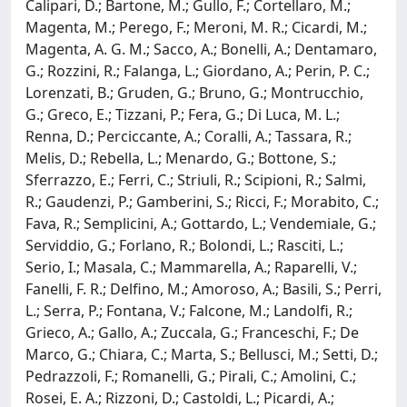
Calipari, D.; Bartone, M.; Gullo, F.; Cortellaro, M.;
Magenta, M.; Perego, F.; Meroni, M. R.; Cicardi, M.;
Magenta, A. G. M.; Sacco, A.; Bonelli, A.; Dentamaro,
G.; Rozzini, R.; Falanga, L.; Giordano, A.; Perin, P. C.;
Lorenzati, B.; Gruden, G.; Bruno, G.; Montrucchio,
G.; Greco, E.; Tizzani, P.; Fera, G.; Di Luca, M. L.;
Renna, D.; Perciccante, A.; Coralli, A.; Tassara, R.;
Melis, D.; Rebella, L.; Menardo, G.; Bottone, S.;
Sferrazzo, E.; Ferri, C.; Striuli, R.; Scipioni, R.; Salmi,
R.; Gaudenzi, P.; Gamberini, S.; Ricci, F.; Morabito, C.;
Fava, R.; Semplicini, A.; Gottardo, L.; Vendemiale, G.;
Serviddio, G.; Forlano, R.; Bolondi, L.; Rasciti, L.;
Serio, I.; Masala, C.; Mammarella, A.; Raparelli, V.;
Fanelli, F. R.; Delfino, M.; Amoroso, A.; Basili, S.; Perri,
L.; Serra, P.; Fontana, V.; Falcone, M.; Landolfi, R.;
Grieco, A.; Gallo, A.; Zuccala, G.; Franceschi, F.; De
Marco, G.; Chiara, C.; Marta, S.; Bellusci, M.; Setti, D.;
Pedrazzoli, F.; Romanelli, G.; Pirali, C.; Amolini, C.;
Rosei, E. A.; Rizzoni, D.; Castoldi, L.; Picardi, A.;