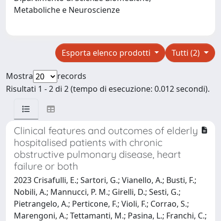
Metaboliche e Neuroscienze
Esporta elenco prodotti
Tutti (2)
Mostra
records
Risultati 1 - 2 di 2 (tempo di esecuzione: 0.012 secondi).
Clinical features and outcomes of elderly
hospitalised patients with chronic
obstructive pulmonary disease, heart
failure or both
2023 Crisafulli, E.; Sartori, G.; Vianello, A.; Busti, F.;
Nobili, A.; Mannucci, P. M.; Girelli, D.; Sesti, G.;
Pietrangelo, A.; Perticone, F.; Violi, F.; Corrao, S.;
Marengoni, A.; Tettamanti, M.; Pasina, L.; Franchi, C.;