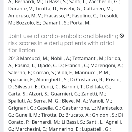
A.; Bernardi, M.; Li Bassi, S.; Santi, L.; Zaccherini, G.;
Durante, V.; Tirotta, D.; Eusebi, G.; Cattaneo, M.;
Amoruso, M. V.; Fracasso, P.; Fasolino, C.; Tresoldi,
M.; Bozzolo, E.; Damanti, S.; Porta, M.
Joint use of cardio-embolic and bleeding
risk scores in elderly patients with atrial
fibrillation
2013 Marcucci, M.; Nobili, A.; Tettamanti, M.; Iorioa,
A.; Pasina, L.; Djade, C. D.; Franchi, C.; Marengoni, A.;
Salerno, F.; Corrao, S.; Violi, F.; Mannucci, P. M.;
Sparacio, E.; Alborghetti, S.; Di Costanzo, R.; Prisco,
D.; Silvestri, E.; Cenci, C.; Barnini, T.; Delitala, G.;
Carta, S.; Atzori, S.; Guarnieri, G.; Zanetti, M.;
Spalluti, A.; Serra, M. G.; Bleve, M. A.; Vanoli, M.;
Grignani, G.; Casella, G.; Gasbarrone, L.; Maniscalco,
G.; Gunelli, M.; Tirotta, D.; Brucato, A.; Ghidoni, S.; Di
Corato, P.; Bernardi, M.; Li Bassi, S.; Santi, L.; Agnelli,
G.; Marchesini, E.; Mannarino, E.; Lupattelli, G.;