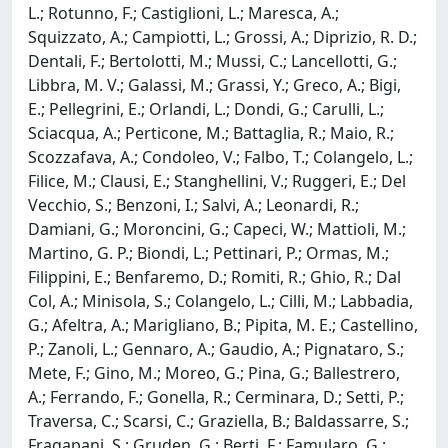
L.; Rotunno, F.; Castiglioni, L.; Maresca, A.;
Squizzato, A.; Campiotti, L.; Grossi, A.; Diprizio, R. D.;
Dentali, F.; Bertolotti, M.; Mussi, C.; Lancellotti, G.;
Libbra, M. V.; Galassi, M.; Grassi, Y.; Greco, A.; Bigi,
E.; Pellegrini, E.; Orlandi, L.; Dondi, G.; Carulli, L.;
Sciacqua, A.; Perticone, M.; Battaglia, R.; Maio, R.;
Scozzafava, A.; Condoleo, V.; Falbo, T.; Colangelo, L.;
Filice, M.; Clausi, E.; Stanghellini, V.; Ruggeri, E.; Del
Vecchio, S.; Benzoni, I.; Salvi, A.; Leonardi, R.;
Damiani, G.; Moroncini, G.; Capeci, W.; Mattioli, M.;
Martino, G. P.; Biondi, L.; Pettinari, P.; Ormas, M.;
Filippini, E.; Benfaremo, D.; Romiti, R.; Ghio, R.; Dal
Col, A.; Minisola, S.; Colangelo, L.; Cilli, M.; Labbadia,
G.; Afeltra, A.; Marigliano, B.; Pipita, M. E.; Castellino,
P.; Zanoli, L.; Gennaro, A.; Gaudio, A.; Pignataro, S.;
Mete, F.; Gino, M.; Moreo, G.; Pina, G.; Ballestrero,
A.; Ferrando, F.; Gonella, R.; Cerminara, D.; Setti, P.;
Traversa, C.; Scarsi, C.; Graziella, B.; Baldassarre, S.;
Fragapani, S.; Gruden, G.; Berti, F.; Famularo, G.;