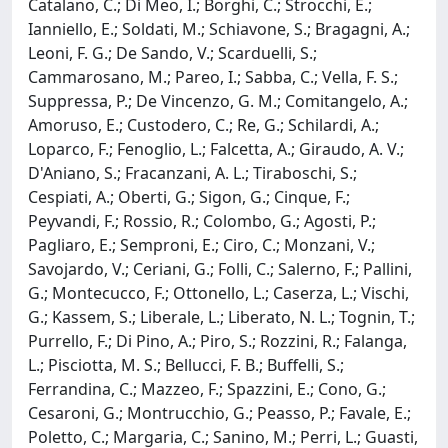
Catalano, C.; Di Meo, I.; Borghi, C.; Strocchi, E.;
Ianniello, E.; Soldati, M.; Schiavone, S.; Bragagni, A.;
Leoni, F. G.; De Sando, V.; Scarduelli, S.;
Cammarosano, M.; Pareo, I.; Sabba, C.; Vella, F. S.;
Suppressa, P.; De Vincenzo, G. M.; Comitangelo, A.;
Amoruso, E.; Custodero, C.; Re, G.; Schilardi, A.;
Loparco, F.; Fenoglio, L.; Falcetta, A.; Giraudo, A. V.;
D'Aniano, S.; Fracanzani, A. L.; Tiraboschi, S.;
Cespiati, A.; Oberti, G.; Sigon, G.; Cinque, F.;
Peyvandi, F.; Rossio, R.; Colombo, G.; Agosti, P.;
Pagliaro, E.; Semproni, E.; Ciro, C.; Monzani, V.;
Savojardo, V.; Ceriani, G.; Folli, C.; Salerno, F.; Pallini,
G.; Montecucco, F.; Ottonello, L.; Caserza, L.; Vischi,
G.; Kassem, S.; Liberale, L.; Liberato, N. L.; Tognin, T.;
Purrello, F.; Di Pino, A.; Piro, S.; Rozzini, R.; Falanga,
L.; Pisciotta, M. S.; Bellucci, F. B.; Buffelli, S.;
Ferrandina, C.; Mazzeo, F.; Spazzini, E.; Cono, G.;
Cesaroni, G.; Montrucchio, G.; Peasso, P.; Favale, E.;
Poletto, C.; Margaria, C.; Sanino, M.; Perri, L.; Guasti,