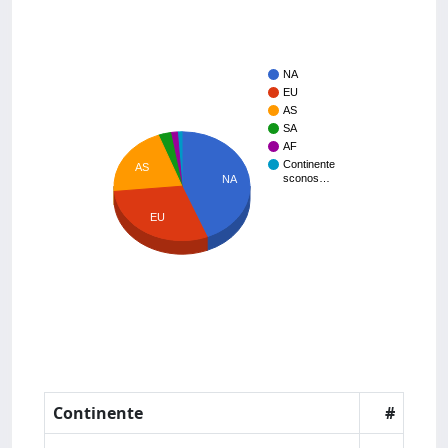
NA
EU
AS
SA
AF
Continente
AS
sconos…
NA
EU
Continente
#