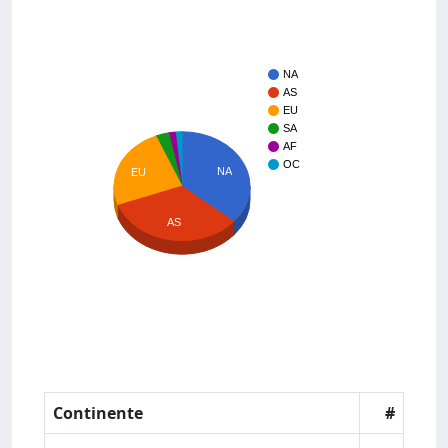
NA
AS
EU
SA
AF
OC
NA
EU
AS
Continente
#