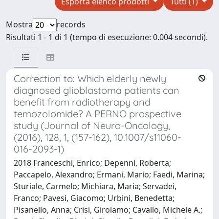
Esporta elenco prodotti
Tutti (1)
Mostra
records
Risultati 1 - 1 di 1 (tempo di esecuzione: 0.004 secondi).
Correction to: Which elderly newly
diagnosed glioblastoma patients can
benefit from radiotherapy and
temozolomide? A PERNO prospective
study (Journal of Neuro-Oncology,
(2016), 128, 1, (157-162), 10.1007/s11060-
016-2093-1)
2018 Franceschi, Enrico; Depenni, Roberta;
Paccapelo, Alexandro; Ermani, Mario; Faedi, Marina;
Sturiale, Carmelo; Michiara, Maria; Servadei,
Franco; Pavesi, Giacomo; Urbini, Benedetta;
Pisanello, Anna; Crisi, Girolamo; Cavallo, Michele A.;