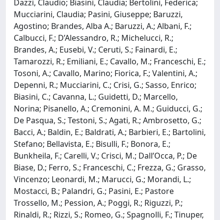
Dazzi, Claudio; Biasini, Claudia; Bertolini, Federica;
Mucciarini, Claudia; Pasini, Giuseppe; Baruzzi,
Agostino; Brandes, Alba A.; Baruzzi, A.; Albani, F.;
Calbucci, F.; D’Alessandro, R.; Michelucci, R.;
Brandes, A.; Eusebi, V.; Ceruti, S.; Fainardi, E.;
Tamarozzi, R.; Emiliani, E.; Cavallo, M.; Franceschi, E.;
Tosoni, A.; Cavallo, Marino; Fiorica, F.; Valentini, A.;
Depenni, R.; Mucciarini, C.; Crisi, G.; Sasso, Enrico;
Biasini, C.; Cavanna, L.; Guidetti, D.; Marcello,
Norina; Pisanello, A.; Cremonini, A. M.; Guiducci, G.;
De Pasqua, S.; Testoni, S.; Agati, R.; Ambrosetto, G.;
Bacci, A.; Baldin, E.; Baldrati, A.; Barbieri, E.; Bartolini,
Stefano; Bellavista, E.; Bisulli, F.; Bonora, E.;
Bunkheila, F.; Carelli, V.; Crisci, M.; Dall’Occa, P.; De
Biase, D.; Ferro, S.; Franceschi, C.; Frezza, G.; Grasso,
Vincenzo; Leonardi, M.; Marucci, G.; Morandi, L.;
Mostacci, B.; Palandri, G.; Pasini, E.; Pastore
Trossello, M.; Pession, A.; Poggi, R.; Riguzzi, P.;
Rinaldi, R.; Rizzi, S.; Romeo, G.; Spagnolli, F.; Tinuper,