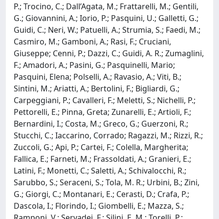
P.; Trocino, C.; Dall’Agata, M.; Frattarelli, M.; Gentili,
G.; Giovannini, A.; Iorio, P.; Pasquini, U.; Galletti, G.;
Guidi, C.; Neri, W.; Patuelli, A.; Strumia, S.; Faedi, M.;
Casmiro, M.; Gamboni, A.; Rasi, F.; Cruciani,
Giuseppe; Cenni, P.; Dazzi, C.; Guidi, A. R.; Zumaglini,
F.; Amadori, A.; Pasini, G.; Pasquinelli, Mario;
Pasquini, Elena; Polselli, A.; Ravasio, A.; Viti, B.;
Sintini, M.; Ariatti, A.; Bertolini, F.; Bigliardi, G.;
Carpeggiani, P.; Cavalleri, F.; Meletti, S.; Nichelli, P.;
Pettorelli, E.; Pinna, Greta; Zunarelli, E.; Artioli, F.;
Bernardini, I.; Costa, M.; Greco, G.; Guerzoni, R.;
Stucchi, C.; Iaccarino, Corrado; Ragazzi, M.; Rizzi, R.;
Zuccoli, G.; Api, P.; Cartei, F.; Colella, Margherita;
Fallica, E.; Farneti, M.; Frassoldati, A.; Granieri, E.;
Latini, F.; Monetti, C.; Saletti, A.; Schivalocchi, R.;
Sarubbo, S.; Seraceni, S.; Tola, M. R.; Urbini, B.; Zini,
G.; Giorgi, C.; Montanari, E.; Cerasti, D.; Crafa, P.;
Dascola, I.; Florindo, I.; Giombelli, E.; Mazza, S.;
Ramponi, V.; Servadei, F.; Silini, E. M.; Torelli, P.;