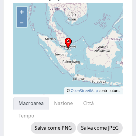
+
–
©
OpenStreetMap
contributors.
Macroarea
Nazione
Città
Tempo
Salva come PNG
Salva come JPEG