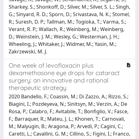
One week of levofloxacin plus
dexamethasone eye drops for cataract
surgery: an innovative and rational
therapeutic strategy
2020 Bandello, F.; Coassin, M.; Di Zazzo, A.; Rizzo, S.;
Biagini, I.; Pozdeyeva, N.; Sinitsyn, M.; Verzin, A.; De
Rosa, P.; Calabro, F.; Avitabile, T.; Bonfiglio, V.; Fasce,
F.; Barraquer, R.; Mateu, J. L.; Khonen, T.; Carnovali,
M.; Malyugin, B.; Aragona, P.; Arvedi, P.; Cagini, C.;
Caretti, L.; Cavallini, G. M.; Cillino, S.; Figini, I.; Franco,