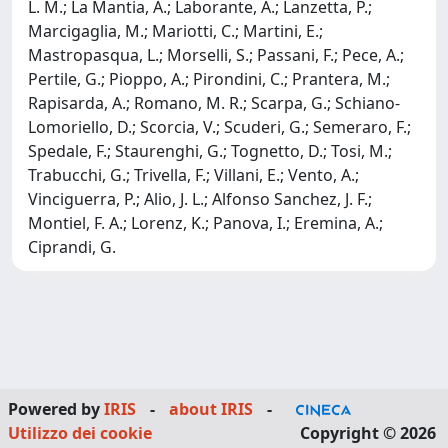
L. M.; La Mantia, A.; Laborante, A.; Lanzetta, P.;
Marcigaglia, M.; Mariotti, C.; Martini, E.;
Mastropasqua, L.; Morselli, S.; Passani, F.; Pece, A.;
Pertile, G.; Pioppo, A.; Pirondini, C.; Prantera, M.;
Rapisarda, A.; Romano, M. R.; Scarpa, G.; Schiano-
Lomoriello, D.; Scorcia, V.; Scuderi, G.; Semeraro, F.;
Spedale, F.; Staurenghi, G.; Tognetto, D.; Tosi, M.;
Trabucchi, G.; Trivella, F.; Villani, E.; Vento, A.;
Vinciguerra, P.; Alio, J. L.; Alfonso Sanchez, J. F.;
Montiel, F. A.; Lorenz, K.; Panova, I.; Eremina, A.;
Ciprandi, G.
Powered by
IRIS
-
about IRIS
-
Utilizzo dei cookie
Copyright © 2026