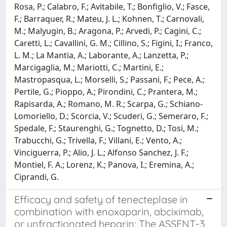
Rosa, P.; Calabro, F.; Avitabile, T.; Bonfiglio, V.; Fasce,
F.; Barraquer, R.; Mateu, J. L.; Kohnen, T.; Carnovali,
M.; Malyugin, B.; Aragona, P.; Arvedi, P.; Cagini, C.;
Caretti, L.; Cavallini, G. M.; Cillino, S.; Figini, I.; Franco,
L. M.; La Mantia, A.; Laborante, A.; Lanzetta, P.;
Marcigaglia, M.; Mariotti, C.; Martini, E.;
Mastropasqua, L.; Morselli, S.; Passani, F.; Pece, A.;
Pertile, G.; Pioppo, A.; Pirondini, C.; Prantera, M.;
Rapisarda, A.; Romano, M. R.; Scarpa, G.; Schiano-
Lomoriello, D.; Scorcia, V.; Scuderi, G.; Semeraro, F.;
Spedale, F.; Staurenghi, G.; Tognetto, D.; Tosi, M.;
Trabucchi, G.; Trivella, F.; Villani, E.; Vento, A.;
Vinciguerra, P.; Alio, J. L.; Alfonso Sanchez, J. F.;
Montiel, F. A.; Lorenz, K.; Panova, I.; Eremina, A.;
Ciprandi, G.
Efficacy and safety of tenecteplase in
combination with enoxaparin, abciximab,
or unfractionated heparin: The ASSENT-3