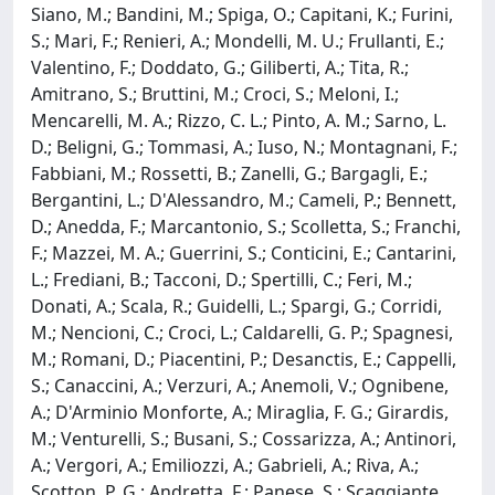
Siano, M.; Bandini, M.; Spiga, O.; Capitani, K.; Furini,
S.; Mari, F.; Renieri, A.; Mondelli, M. U.; Frullanti, E.;
Valentino, F.; Doddato, G.; Giliberti, A.; Tita, R.;
Amitrano, S.; Bruttini, M.; Croci, S.; Meloni, I.;
Mencarelli, M. A.; Rizzo, C. L.; Pinto, A. M.; Sarno, L.
D.; Beligni, G.; Tommasi, A.; Iuso, N.; Montagnani, F.;
Fabbiani, M.; Rossetti, B.; Zanelli, G.; Bargagli, E.;
Bergantini, L.; D'Alessandro, M.; Cameli, P.; Bennett,
D.; Anedda, F.; Marcantonio, S.; Scolletta, S.; Franchi,
F.; Mazzei, M. A.; Guerrini, S.; Conticini, E.; Cantarini,
L.; Frediani, B.; Tacconi, D.; Spertilli, C.; Feri, M.;
Donati, A.; Scala, R.; Guidelli, L.; Spargi, G.; Corridi,
M.; Nencioni, C.; Croci, L.; Caldarelli, G. P.; Spagnesi,
M.; Romani, D.; Piacentini, P.; Desanctis, E.; Cappelli,
S.; Canaccini, A.; Verzuri, A.; Anemoli, V.; Ognibene,
A.; D'Arminio Monforte, A.; Miraglia, F. G.; Girardis,
M.; Venturelli, S.; Busani, S.; Cossarizza, A.; Antinori,
A.; Vergori, A.; Emiliozzi, A.; Gabrieli, A.; Riva, A.;
Scotton, P. G.; Andretta, F.; Panese, S.; Scaggiante,