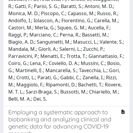
R.; Gatti, F.; Parisi, S. G.; Baratti, S.; Antoni, M. D.;
Monica, M. D.; Piscopo, C.; Capasso, M.; Russo, R.;
Andolfo, I.; Iolascon, A.; Fiorentino, G.; Carella, M.;
Castori, M.; Merla, G.; Squeo, G. M.; Aucella, F.;
Raggi, P.; Marciano, C.; Perna, R.; Bassetti, M.;
Biagio, A. D.; Sanguinetti, M.; Masucci, L.; Valente, S.;
Mandala, M.; Giorli, A.; Salerni, L.; Zucchi, P.;
Parravicini, P.; Menatti, E.; Trotta, T.; Giannattasio, F.;
Coiro, G.; Lena, F.; Coviello, D. A.; Mussini, C.; Bosio,
G.; Martinelli, E.; Mancarella, S.; Tavecchia, L.; Gori,
M.; Crotti, L.; Parati, G.; Gabbi, C.; Zanella, I.; Rizzi,
M.; Maggiolo, F.; Ripamonti, D.; Bachetti, T.; Rovere,
M. T. L.; Sarzi-Braga, S.; Bussotti, M.; Chiariello, M.;
Belli, M. A.; Dei, S.
Employing a systematic approach to
biobanking and analyzing clinical and
genetic data for advancing COVID-19