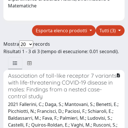
Matematiche
Esporta elenco prodotti
Tutti (3)
Mostra
records
Risultati 1 - 3 di 3 (tempo di esecuzione: 0.01 secondi).
Association of toll-like receptor 7 variants
with life-threatening COVID-19 disease in
males: Findings from a nested case-
control study
2021 Fallerini, C.; Daga, S.; Mantovani, S.; Benetti, E.;
Picchiotti, N.; Francisci, D.; Paciosi, F.; Schiaroli, E.;
Baldassarri, M.; Fava, F.; Palmieri, M.; Ludovisi, S.;
Castelli, F.; Quiros-Roldan, E.; Vaghi, M.; Rusconi, S.;