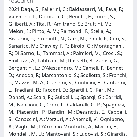
research
2021 Daga, S.; Fallerini, C.; Baldassarri, M.; Fava, F.;
Valentino, F.; Doddato, G.; Benetti, E.; Furini, S.;
Giliberti, A.; Tita, R.; Amitrano, S.; Bruttini, M.;
Meloni, I.; Pinto, A. M.; Raimondi, F.; Stella, A.;
Biscarini, F.; Picchiotti, N.; Gori, M.; Pinoli, P.; Ceri, S.;
Sanarico, M.; Crawley, F. P.; Birolo, G.; Montagnani,
F.; Di Sarno, L.; Tommasi, A.; Palmieri, M.; Croci, S.;
Emiliozzi, A.; Fabbiani, M.; Rossetti, B.; Zanelli, G.;
Bergantini, L.; D'Alessandro, M.; Cameli, P.; Bennet,
D.; Anedda, F.; Marcantonio, S.; Scolletta, S.; Franchi,
F.; Mazzei, M. A.; Guerrini, S.; Conticini, E.; Cantarini,
L.; Frediani, B.; Tacconi, D.; Spertilli, C.; Feri, M.;
Donati, A.; Scala, R.; Guidelli, L.; Spargi, G.; Corridi,
M.; Nencioni, C.; Croci, L.; Caldarelli, G. P.; Spagnesi,
M.; Piacentini, P.; Bandini, M.; Desanctis, E.; Cappelli,
S.; Canaccini, A.; Verzuri, A.; Anemoli, V.; Ognibene,
A.; Vaghi, M.; D'Arminio Monforte, A.; Merlini, E.;
Mondelli, M. U.; Mantovani, S.; Ludovisi, S.; Girardis,