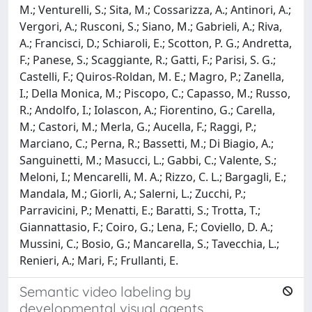
M.; Venturelli, S.; Sita, M.; Cossarizza, A.; Antinori, A.;
Vergori, A.; Rusconi, S.; Siano, M.; Gabrieli, A.; Riva,
A.; Francisci, D.; Schiaroli, E.; Scotton, P. G.; Andretta,
F.; Panese, S.; Scaggiante, R.; Gatti, F.; Parisi, S. G.;
Castelli, F.; Quiros-Roldan, M. E.; Magro, P.; Zanella,
I.; Della Monica, M.; Piscopo, C.; Capasso, M.; Russo,
R.; Andolfo, I.; Iolascon, A.; Fiorentino, G.; Carella,
M.; Castori, M.; Merla, G.; Aucella, F.; Raggi, P.;
Marciano, C.; Perna, R.; Bassetti, M.; Di Biagio, A.;
Sanguinetti, M.; Masucci, L.; Gabbi, C.; Valente, S.;
Meloni, I.; Mencarelli, M. A.; Rizzo, C. L.; Bargagli, E.;
Mandala, M.; Giorli, A.; Salerni, L.; Zucchi, P.;
Parravicini, P.; Menatti, E.; Baratti, S.; Trotta, T.;
Giannattasio, F.; Coiro, G.; Lena, F.; Coviello, D. A.;
Mussini, C.; Bosio, G.; Mancarella, S.; Tavecchia, L.;
Renieri, A.; Mari, F.; Frullanti, E.
Semantic video labeling by
developmental visual agents