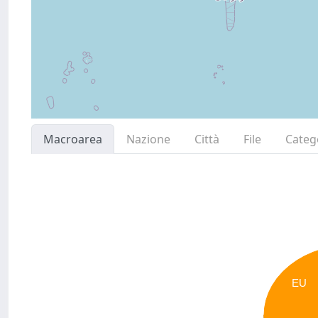
Macroarea
Nazione
Città
File
Categ
EU