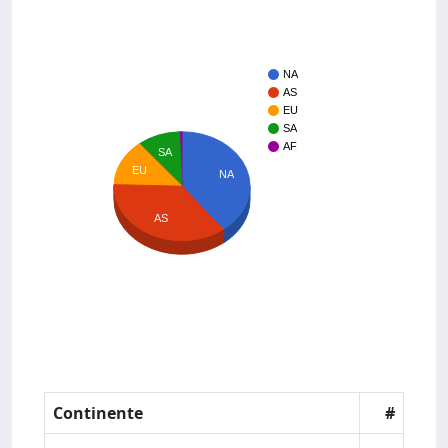
NA
AS
EU
SA
AF
SA
EU
NA
AS
Continente
#