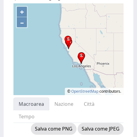
+
–
©
OpenStreetMap
contributors.
Macroarea
Nazione
Città
Tempo
Salva come PNG
Salva come JPEG