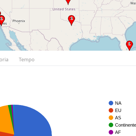
oria
Tempo
NA
EU
AS
Continent
AF