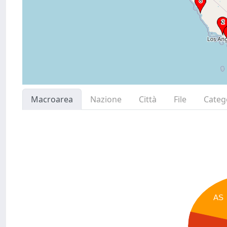
Macroarea
Nazione
Città
File
Categ
AS