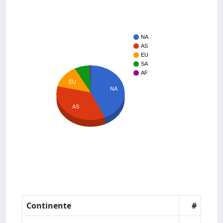
NA
AS
EU
SA
AF
EU
NA
AS
Continente
#