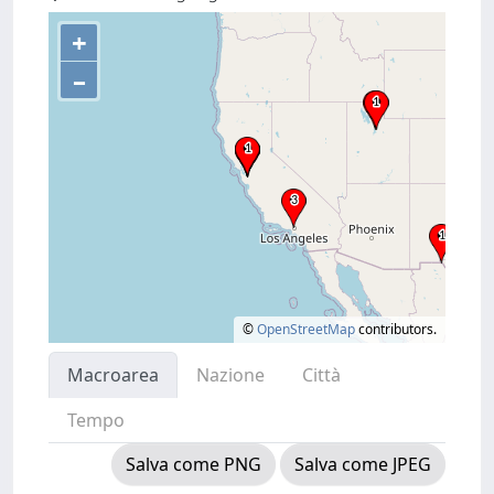
+
–
©
OpenStreetMap
contributors.
Macroarea
Nazione
Città
Tempo
Salva come PNG
Salva come JPEG