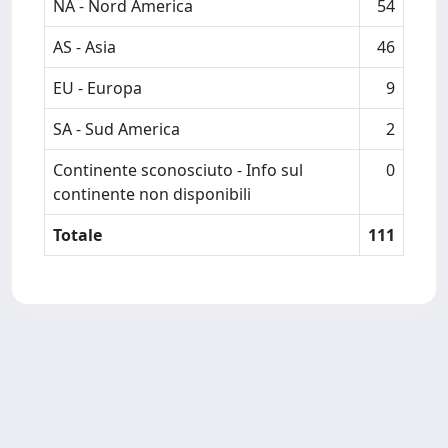
NA - Nord America
54
AS - Asia
46
EU - Europa
9
SA - Sud America
2
Continente sconosciuto - Info sul
0
continente non disponibili
Totale
111
Powered by
IRIS
-
about IRIS
-