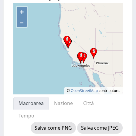
+
–
©
OpenStreetMap
contributors.
Macroarea
Nazione
Città
Tempo
Salva come PNG
Salva come JPEG