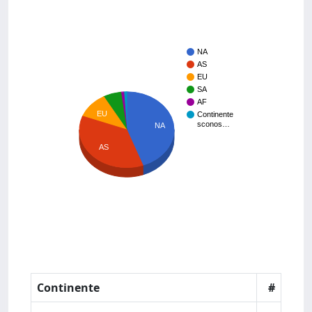
NA
AS
EU
SA
AF
EU
Continente
sconos…
NA
AS
Continente
#