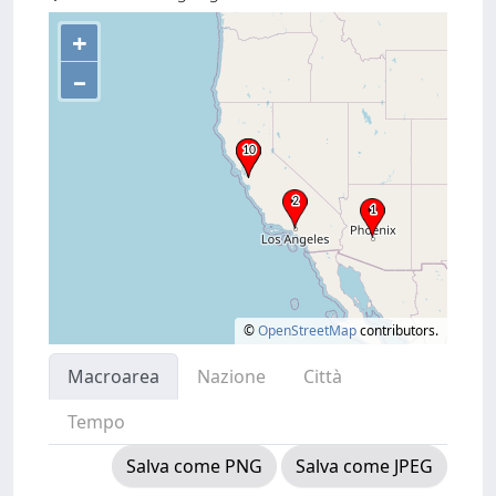
+
–
©
OpenStreetMap
contributors.
Macroarea
Nazione
Città
Tempo
Salva come PNG
Salva come JPEG