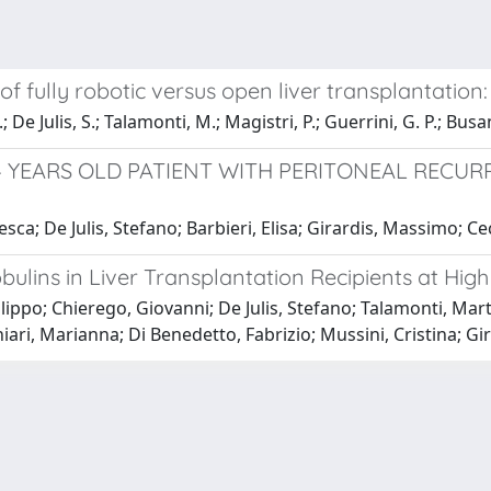
of fully robotic versus open liver transplantatio
; De Julis, S.; Talamonti, M.; Magistri, P.; Guerrini, G. P.; Busa
14 YEARS OLD PATIENT WITH PERITONEAL REC
ca; De Julis, Stefano; Barbieri, Elisa; Girardis, Massimo; Cec
ins in Liver Transplantation Recipients at High R
 Filippo; Chierego, Giovanni; De Julis, Stefano; Talamonti, Ma
hiari, Marianna; Di Benedetto, Fabrizio; Mussini, Cristina; G