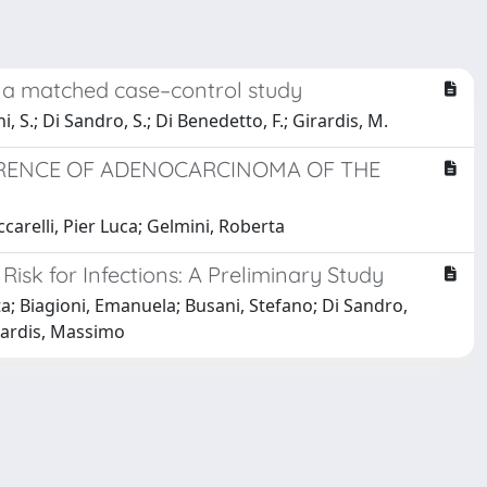
n: a matched case–control study
ni, S.; Di Sandro, S.; Di Benedetto, F.; Girardis, M.
URRENCE OF ADENOCARCINOMA OF THE
carelli, Pier Luca; Gelmini, Roberta
isk for Infections: A Preliminary Study
rta; Biagioni, Emanuela; Busani, Stefano; Di Sandro,
irardis, Massimo