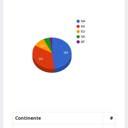
NA
AS
EU
SA
AF
EU
NA
AS
Continente
#