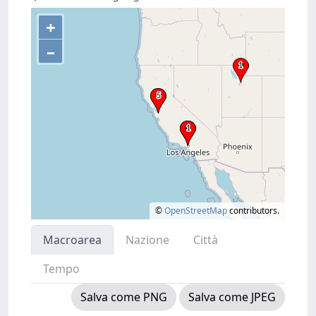
+
–
©
OpenStreetMap
contributors.
Macroarea
Nazione
Città
Tempo
Salva come PNG
Salva come JPEG