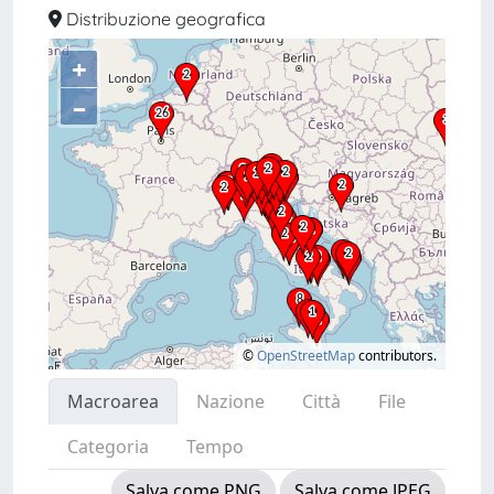
Distribuzione geografica
+
–
©
OpenStreetMap
contributors.
Macroarea
Nazione
Città
File
Categoria
Tempo
Salva come PNG
Salva come JPEG