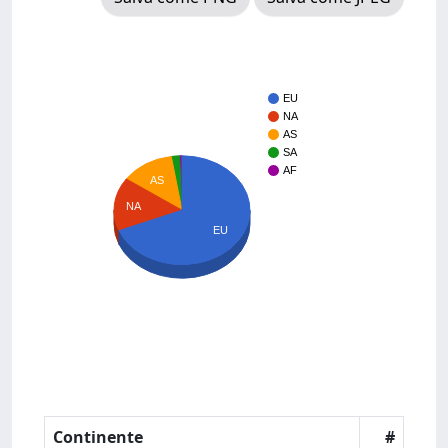
EU
NA
AS
SA
AF
AS
NA
EU
Continente
#