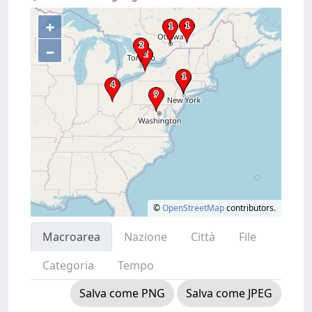
+
–
©
OpenStreetMap
contributors.
Macroarea
Nazione
Città
File
Categoria
Tempo
Salva come PNG
Salva come JPEG