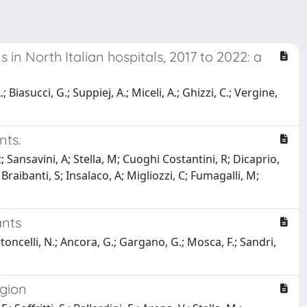
in North Italian hospitals, 2017 to 2022: a
; Biasucci, G.; Suppiej, A.; Miceli, A.; Ghizzi, C.; Vergine,
nts.
; Sansavini, A; Stella, M; Cuoghi Costantini, R; Dicaprio,
; Braibanti, S; Insalaco, A; Migliozzi, C; Fumagalli, M;
ants
Bertoncelli, N.; Ancora, G.; Gargano, G.; Mosca, F.; Sandri,
egion