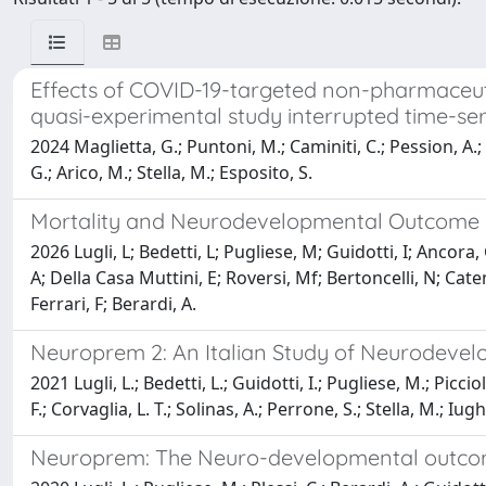
Effects of COVID-19-targeted non-pharmaceutica
quasi-experimental study interrupted time-ser
2024 Maglietta, G.; Puntoni, M.; Caminiti, C.; Pession, A.; La
G.; Arico, M.; Stella, M.; Esposito, S.
Mortality and Neurodevelopmental Outcome in 
2026 Lugli, L; Bedetti, L; Pugliese, M; Guidotti, I; Ancora
A; Della Casa Muttini, E; Roversi, Mf; Bertoncelli, N; Catena
Ferrari, F; Berardi, A.
Neuroprem 2: An Italian Study of Neurodevel
2021 Lugli, L.; Bedetti, L.; Guidotti, I.; Pugliese, M.; Picci
F.; Corvaglia, L. T.; Solinas, A.; Perrone, S.; Stella, M.; Iughe
Neuroprem: The Neuro-developmental outcome o