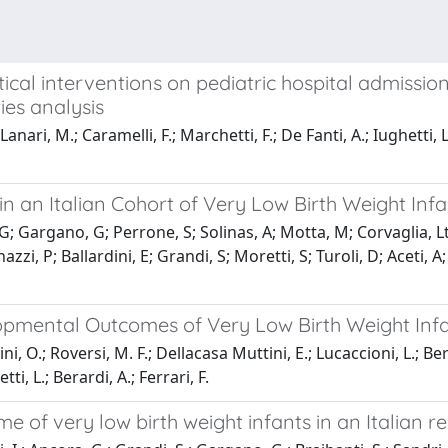
l interventions on pediatric hospital admissions 
ies analysis
nari, M.; Caramelli, F.; Marchetti, F.; De Fanti, A.; Iughetti, L.
an Italian Cohort of Very Low Birth Weight Infa
, G; Gargano, G; Perrone, S; Solinas, A; Motta, M; Corvaglia, Lt
zzi, P; Ballardini, E; Grandi, S; Moretti, S; Turoli, D; Aceti, A
opmental Outcomes of Very Low Birth Weight Inf
olini, O.; Roversi, M. F.; Dellacasa Muttini, E.; Lucaccioni, L.; 
tti, L.; Berardi, A.; Ferrari, F.
f very low birth weight infants in an Italian r