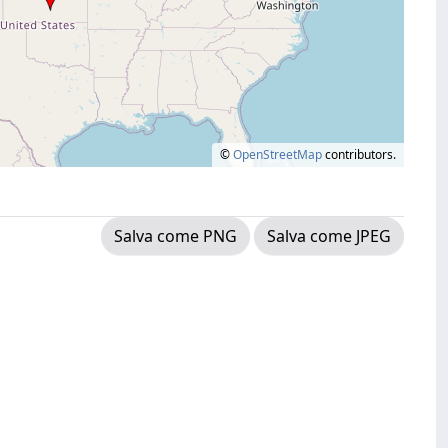
©
OpenStreetMap
contributors.
Salva come PNG
Salva come JPEG