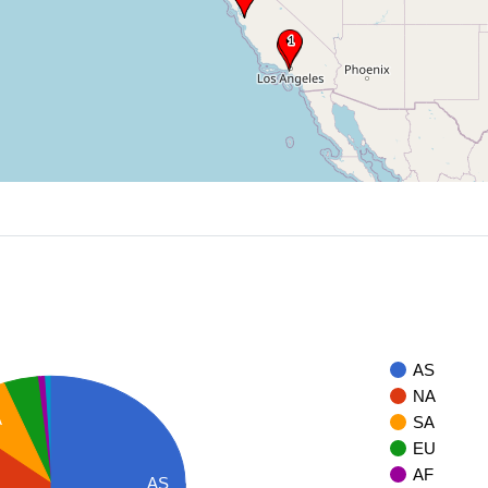
AS
NA
A
SA
EU
AF
AS