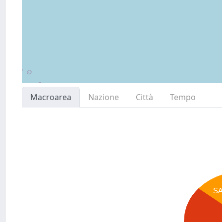
Macroarea
Nazione
Città
Tempo
S