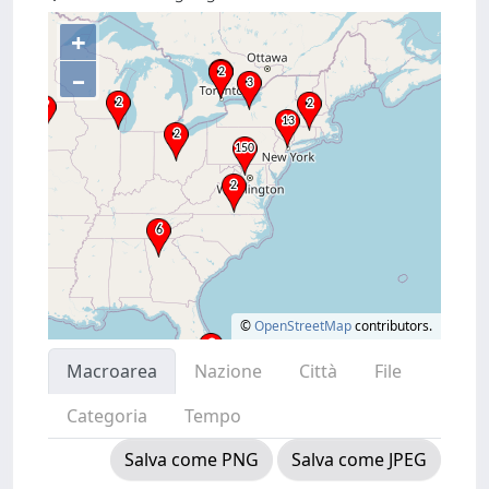
+
–
©
OpenStreetMap
contributors.
Macroarea
Nazione
Città
File
Categoria
Tempo
Salva come PNG
Salva come JPEG