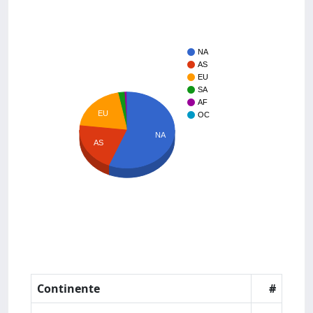
NA
AS
EU
SA
AF
EU
OC
NA
AS
Continente
#